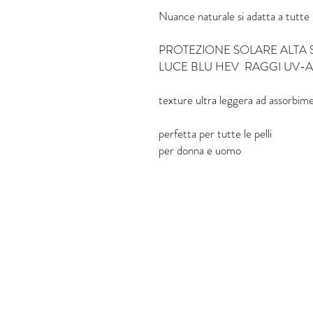
Nuance naturale si adatta a tutte 
PROTEZIONE SOLARE ALTA 
LUCE BLU HEV RAGGI UV-A
texture ultra leggera ad assorbi
perfetta per tutte le pelli
per donna e uomo
Do Not Sell My Personal Information
Termini e condizioni
Ordini e R