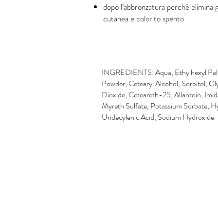
dopo l’abbronzatura perché elimina gli
cutanea e colorito spento
INGREDIENTS: Aqua, Ethylhexyl Palm
Powder, Cetearyl Alcohol, Sorbitol, Gly
Dioxide, Ceteareth-25, Allantoin, Imi
Myreth Sulfate, Potassium Sorbate, H
Undecylenic Acid, Sodium Hydroxide