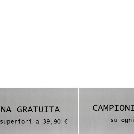
CAMPION
GNA GRATUITA
su ogn
superiori a 3
9,90 €