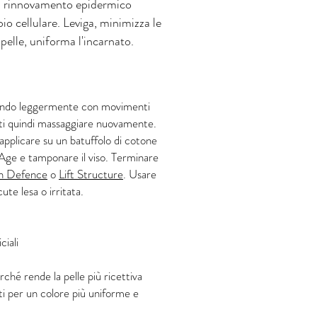
 di rinnovamento epidermico
o cellulare. Leviga, minimizza le
 pelle, uniforma l'incarnato.
giando leggermente con movimenti
uti quindi massaggiare nuovamente.
pplicare su un batuffolo di cotone
-Age e tamponare il viso. Terminare
n Defence
o
Lift Structure
. Usare
te lesa o irritata.
ciali
rché rende la pelle più ricettiva
ti per un colore più uniforme e