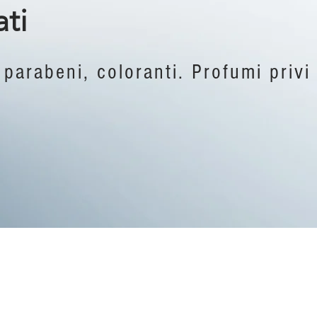
ati
 parabeni, coloranti
. Profumi privi 
Do Not Sell My Personal Information