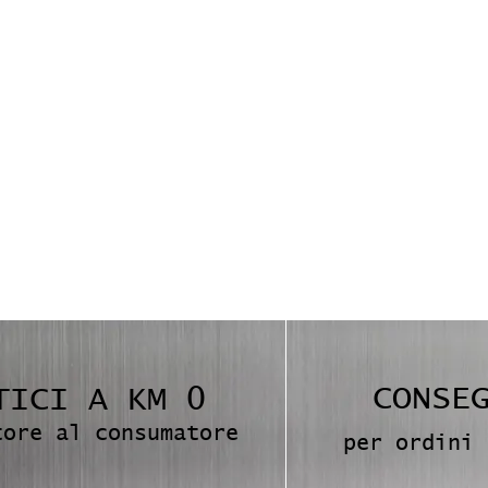
CONSE
TICI A KM 0
tore al consumatore
per ordini 