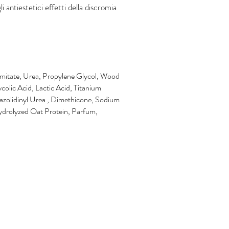
 antiestetici effetti della discromia
itate, Urea, Propylene Glycol, Wood
colic Acid, Lactic Acid, Titanium
dazolidinyl Urea , Dimethicone, Sodium
ydrolyzed Oat Protein, Parfum,