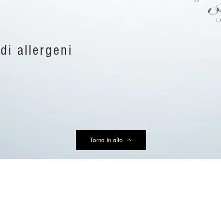
di allergeni
Torna in alto
ecofarmgroup@tin.it
Privacy