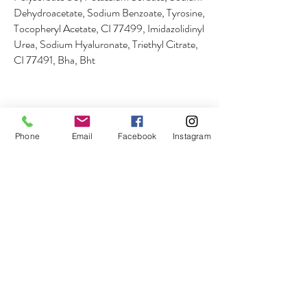
Dehydroacetate, Sodium Benzoate, Tyrosine,
Tocopheryl Acetate, CI 77499, Imidazolidinyl
Urea, Sodium Hyaluronate, Triethyl Citrate,
CI 77491, Bha, Bht
COSMETICI A KM 0
Phone
Email
Facebook
Instagram
dal produttore al consumatore
CONSEGNA GRATUITA
per ordini superiori a 3
9,90 €
CAMPIONI DE LUXE
su ogni ordine
PAGAMENTO SICURO