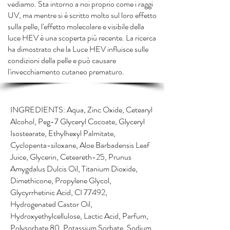
vediamo. Sta intorno a noi proprio come i raggi
UV, ma mentre si è scritto molto sul loro effetto
sulla pelle, l'effetto molecolare e visibile della
luce HEV è una scoperta più recente. La ricerca
ha dimostrato che la Luce HEV influisce sulle
condizioni della pelle e può causare
l'invecchiamento cutaneo prematuro.
INGREDIENTS: Aqua, Zinc Oxide, Cetearyl
Alcohol, Peg-7 Glyceryl Cocoate, Glyceryl
Isostearate, Ethylhexyl Palmitate,
Cyclopenta-siloxane, Aloe Barbadensis Leaf
Juice, Glycerin, Ceteareth-25, Prunus
Amygdalus Dulcis Oil, Titanium Dioxide,
Dimethicone, Propylene Glycol,
Glycyrrhetinic Acid, CI 77492,
Hydrogenated Castor Oil,
Hydroxyethylcellulose, Lactic Acid, Parfum,
Polysorbate 80, Potassium Sorbate, Sodium