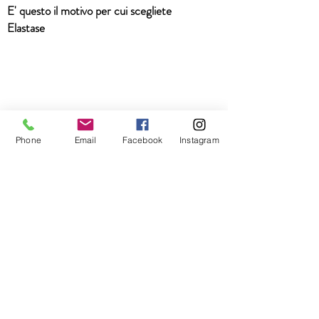
E' questo il motivo per cui scegliete
Elastase
Phone
Email
Facebook
Instagram
Do Not Sell My Personal Information
Privacy
Termini e condizioni
Ordini e Resi
© 2019 ECOFARM GROUP SRL P.IVA
03581870106
Via Luigi Lanfranconi 1/4 b. 16121 Genova Tel
0107261682
ecofarmgroup@tin.it