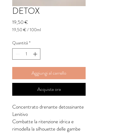
DETOX
Prezzo
19,50 €
19,50 €
/
100ml
19,50 €
ogni
Quantità
*
100
Millilitri
Aggiungi al carrello
Acquista ora
Concentrato drenante detossinante
Lenitivo
Combatte la ritenzione idrica e
rimodella la silhouette delle gambe