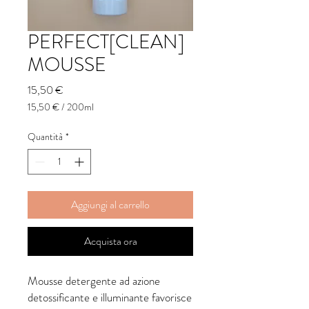
PERFECT[CLEAN]
MOUSSE
Prezzo
15,50 €
15,50 €
/
200ml
15,50 €
ogni
Quantità
*
200
Millilitri
Aggiungi al carrello
Acquista ora
Mousse detergente ad azione
detossificante e illuminante favorisce